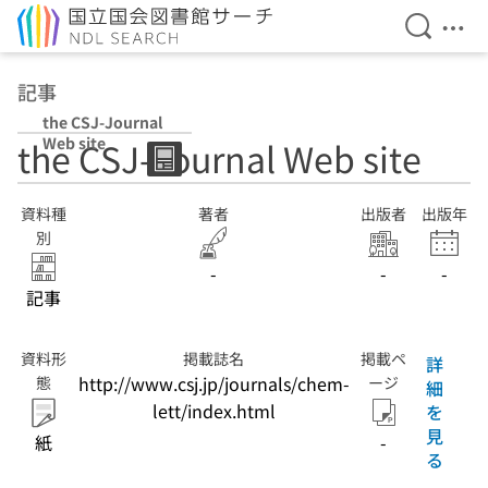
検索を開
メニ
本文へ移動
記事
the CSJ-Journal
Web site
the CSJ-Journal Web site
資料種
著者
出版者
出版年
別
-
-
-
記事
資料形
掲載誌名
掲載ペ
詳
http://www.csj.jp/journals/chem-
態
ージ
細
lett/index.html
を
見
紙
-
る