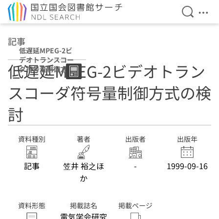
検索を開
メニ
本文へ移動
記事
低遅延MPEG-2ビ
デオトランスコー
低遅延MPEG-2ビデオトラン
ダ符号量制御方式
の検討
スコーダ符号量制御方式の検
討
資料種別
著者
出版者
出版年
記事
笠井 裕之ほ
-
1999-09-16
か
資料形態
掲載誌名
掲載ページ
電気学会研究