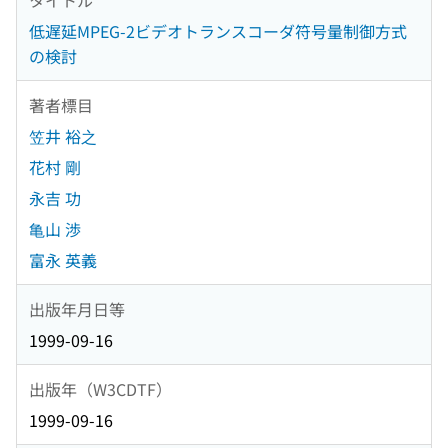
低遅延MPEG-2ビデオトランスコーダ符号量制御方式
の検討
著者標目
笠井 裕之
花村 剛
永吉 功
亀山 渉
富永 英義
出版年月日等
1999-09-16
出版年（W3CDTF）
1999-09-16