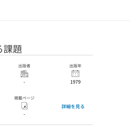
る課題
出版者
出版年
-
1979
掲載ページ
詳細を見る
-