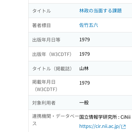
林政の当面する課題
タイトル
佐竹五六
著者標目
1979
出版年月日等
1979
出版年（W3CDTF）
山林
タイトル（掲載誌）
掲載年月日
1979
（W3CDTF）
一般
対象利用者
連携機関・データベー
国立情報学研究所 : CiNii R
ス
https://cir.nii.ac.jp/