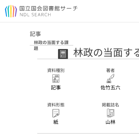
本文へ移動
記事
林政の当面する課
林政の当面す
題
資料種別
著者
記事
佐竹五六
資料形態
掲載誌名
紙
山林