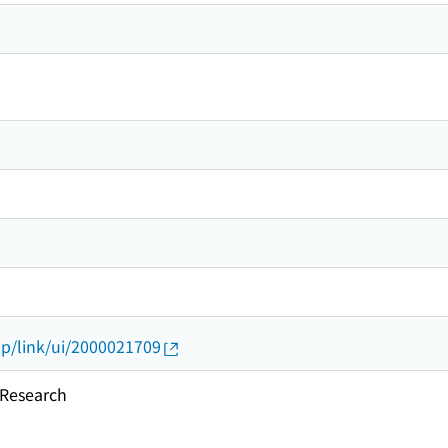
.jp/link/ui/2000021709
esearch