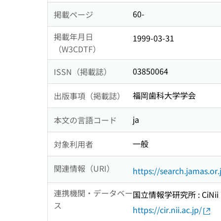
60-
掲載ページ
掲載年月日
1999-03-31
（W3CDTF）
03850064
ISSN（掲載誌）
福岡歯科大学学会
出版事項（掲載誌）
ja
本文の言語コード
一般
対象利用者
関連情報（URI）
https://search.jamas.or
連携機関・データベー
国立情報学研究所 : CiNii R
ス
https://cir.nii.ac.jp/