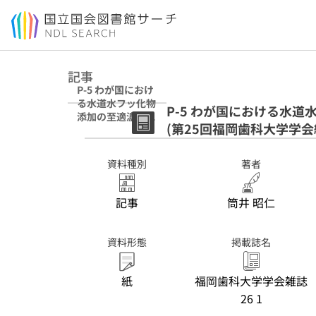
本文へ移動
記事
P-5 わが国におけ
る水道水フッ化物
P-5 わが国における水
添加の至適濃度に
(第25回福岡歯科大学学会
関する研究・考察
(第25回福岡歯科
大学学会総会抄
資料種別
著者
録)
記事
筒井 昭仁
資料形態
掲載誌名
紙
福岡歯科大学学会雑誌
26 1