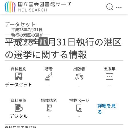
検索を開
メニ
本文へ移動
データセット
平成28年7月31日
執行の港区の選挙
平成28年7月31日執行の港区
に関する情報
の選挙に関する情報
資料種別
著者
出版者
出版年
データセット
-
-
-
資料形態
掲載誌名
掲載ページ
詳細を見
る
デジタル
-
-
資料に関する注記