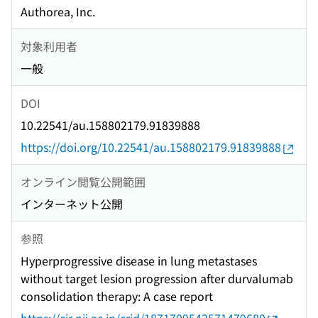
Authorea, Inc.
対象利用者
一般
DOI
10.22541/au.158802179.91839888
https://doi.org/10.22541/au.158802179.91839888
オンライン閲覧公開範囲
インターネット公開
参照
Hyperprogressive disease in lung metastases
without target lesion progression after durvalumab
consolidation therapy: A case report