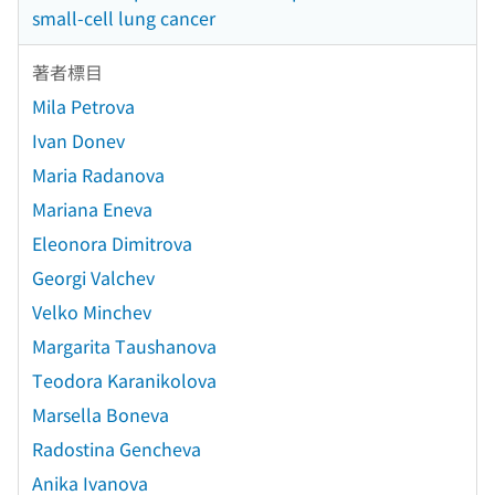
small-cell lung cancer
著者標目
Mila Petrova
Ivan Donev
Maria Radanova
Mariana Eneva
Eleonora Dimitrova
Georgi Valchev
Velko Minchev
Margarita Taushanova
Teodora Karanikolova
Marsella Boneva
Radostina Gencheva
Anika Ivanova