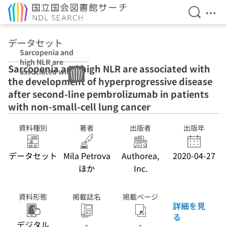
検索を開
メニ
本文へ移動
データセット
Sarcopenia and
high NLR are
Sarcopenia and high NLR are associated with
associated with
the development of hyperprogressive disease
the
development of
after second-line pembrolizumab in patients
hyperprogressiv
with non-small-cell lung cancer
e disease after
second-line
資料種別
著者
出版者
出版年
pembrolizumab
in patients with
non-small-cell
データセット
Mila Petrova
Authorea,
2020-04-27
lung cancer
ほか
Inc.
資料形態
掲載誌名
掲載ページ
詳細を見
る
デジタル
-
-