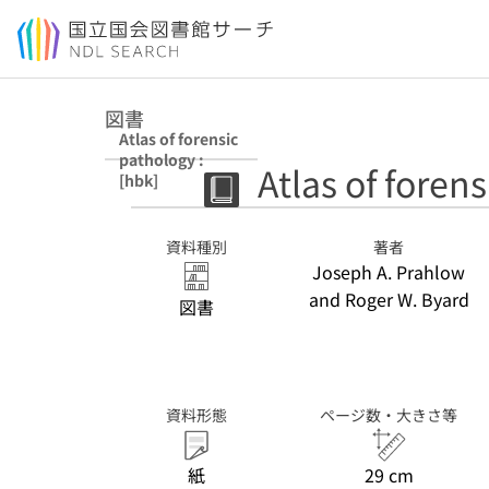
本文へ移動
図書
Atlas of forensic
pathology :
Atlas of foren
[hbk]
資料種別
著者
Joseph A. Prahlow
and Roger W. Byard
図書
資料形態
ページ数・大きさ等
紙
29 cm