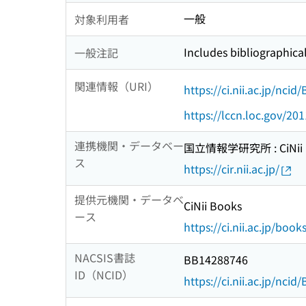
一般
対象利用者
Includes bibliographica
一般注記
関連情報（URI）
https://ci.nii.ac.jp/nci
https://lccn.loc.gov/20
連携機関・データベー
国立情報学研究所 : CiNii R
ス
https://cir.nii.ac.jp/
提供元機関・データベ
CiNii Books
ース
https://ci.nii.ac.jp/book
NACSIS書誌
BB14288746
ID（NCID）
https://ci.nii.ac.jp/nci