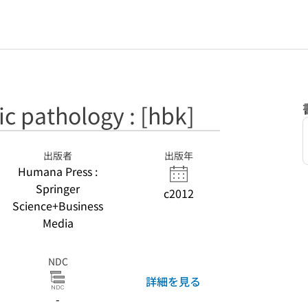
sic pathology : [hbk]
出版者
出版年
Humana Press :
Springer
c2012
Science+Business
Media
NDC
詳細を見る
-