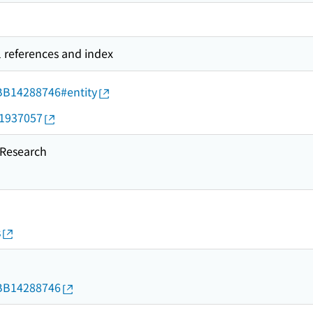
l references and index
d/BB14288746#entity
11937057
esearch
s
d/BB14288746