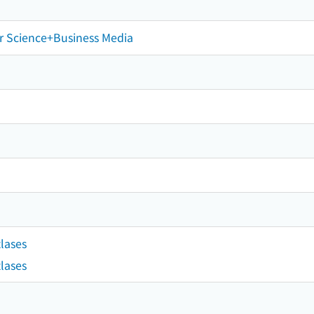
r Science+Business Media
tlases
tlases