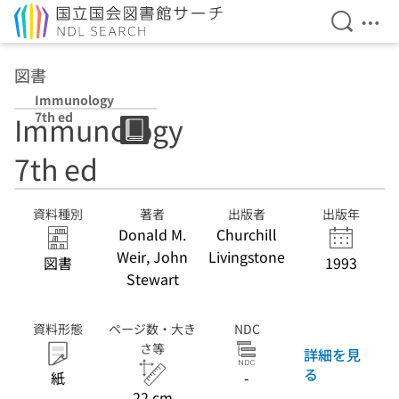
検索を開
メニ
本文へ移動
図書
Immunology
7th ed
Immunology
7th ed
資料種別
著者
出版者
出版年
Donald M.
Churchill
Weir, John
Livingstone
図書
1993
Stewart
資料形態
ページ数・大き
NDC
さ等
詳細を見
る
紙
-
22 cm