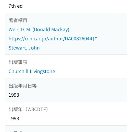
7th ed
著者標目
Weir, D. M. (Donald Mackay)
https://ci.nii.ac.jp/author/DA00826044
Stewart, John
出版事項
Churchill Livingstone
出版年月日等
1993
出版年（W3CDTF）
1993