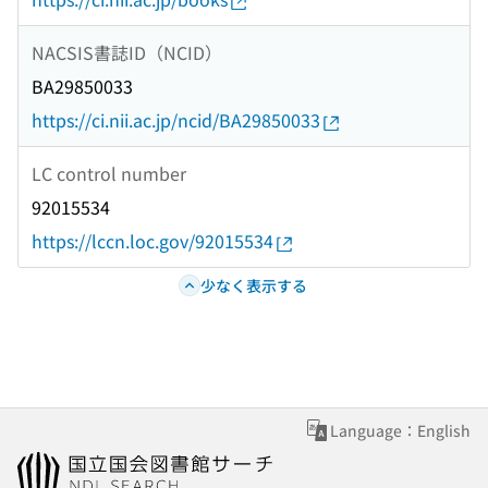
NACSIS書誌ID（NCID）
BA29850033
https://ci.nii.ac.jp/ncid/BA29850033
LC control number
92015534
https://lccn.loc.gov/92015534
少なく表示する
Language：English