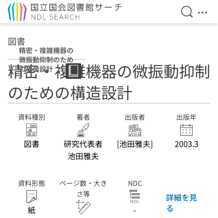
検索を開
メニ
本文へ移動
図書
精密・複雑機器の
微振動抑制のため
精密・複雑機器の微振動抑制
の構造設計
のための構造設計
資料種別
著者
出版者
出版年
図書
研究代表者
[池田雅夫]
2003.3
池田雅夫
資料形態
ページ数・大き
NDC
さ等
詳細を見
る
紙
-