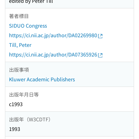
edited by Peter Till
著者標目
SIDUO Congress
https://ci.nii.ac.jp/author/DA02269980
Till, Peter
https://ci.nii.ac.jp/author/DA07365926
出版事項
Kluwer Academic Publishers
出版年月日等
c1993
出版年（W3CDTF）
1993