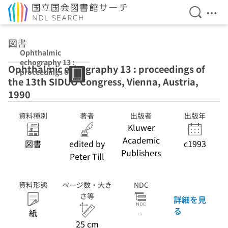
検索を開
メニ
本文へ移動
図書
Ophthalmic
echography 13 :
Ophthalmic echography 13 : proceedings of
proceedings of
the 13th SIDUO Congress, Vienna, Austria,
the 13th SIDUO
Congress,
1990
Vienna, Austria,
1990
資料種別
著者
出版者
出版年
Kluwer
Academic
図書
edited by
c1993
Publishers
Peter Till
資料形態
ページ数・大き
NDC
さ等
詳細を見
る
紙
-
25 cm