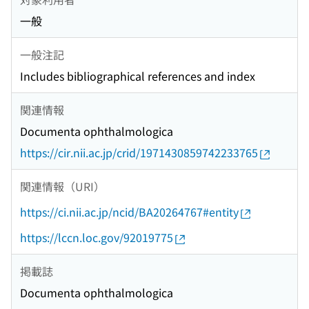
一般
一般注記
Includes bibliographical references and index
関連情報
Documenta ophthalmologica
https://cir.nii.ac.jp/crid/1971430859742233765
関連情報（URI）
https://ci.nii.ac.jp/ncid/BA20264767#entity
https://lccn.loc.gov/92019775
掲載誌
Documenta ophthalmologica