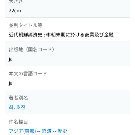
大きさ
22cm
並列タイトル等
近代朝鮮經濟史 : 李朝末期に於ける商業及び金融
出版地（国名コード）
ja
本文の言語コード
ja
著者別名
최, 호진
件名標目
アジア(東部) -- 経済 -- 歴史