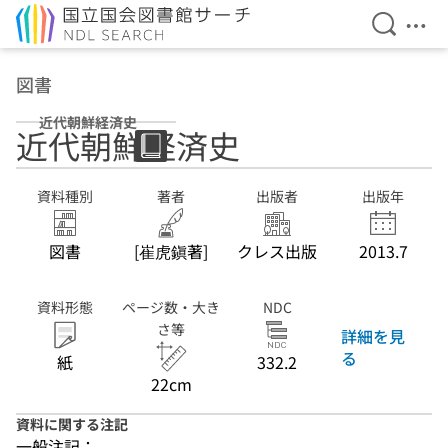
検索を開
メニ
本文へ移動
図書
近代朝鮮経済史
近代朝鮮経済史
資料種別
著者
出版者
出版年
図書
[崔虎鎭著]
クレス出版
2013.7
資料形態
ページ数・大き
NDC
さ等
詳細を見
る
紙
332.2
22cm
資料に関する注記
一般注記：