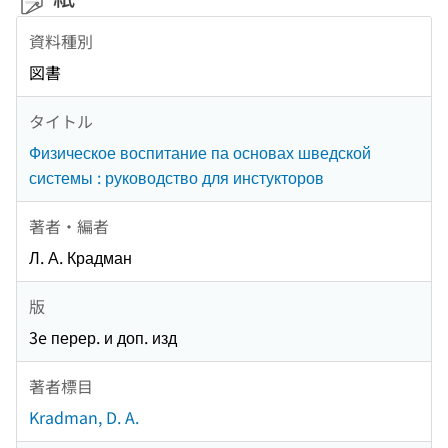
資料種別
図書
タイトル
Физическое воспитание па основах шведской
системы : руководство для инстукторов
著者・編者
Л. А. Крадман
版
3e перер. и доп. изд
著者標目
Kradman, D. A.