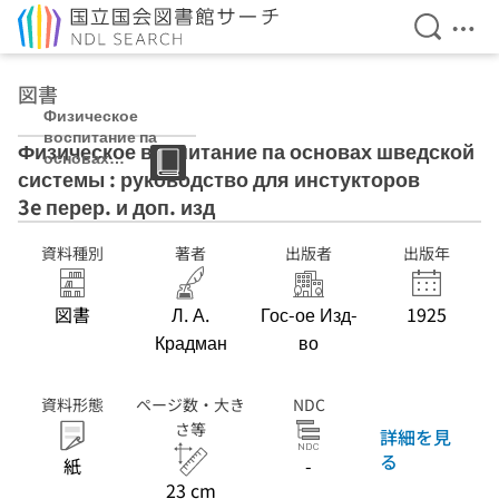
検索を開
メニ
本文へ移動
図書
Физическое
воспитание па
Физическое воспитание па основах шведской
основах
системы : руководство для инстукторов
шведской
системы :
3e перер. и доп. изд
руководство
для
資料種別
著者
出版者
出版年
инстукторов 3e
перер. и доп.
изд
図書
Л. А.
Гос-ое Изд-
1925
Крадман
во
資料形態
ページ数・大き
NDC
さ等
詳細を見
る
紙
-
23 cm