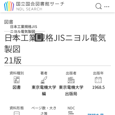
検索を開
メニ
本文へ移動
図書
日本工業規格JIS
ニヨル電気製図
日本工業規格JISニヨル電気
21版
製図
21版
資料種別
著者
出版者
出版年
図書
東京電機大学
東京電機大学
1968.5
編
出版局
資料形態
ページ数・大き
NDC
さ等