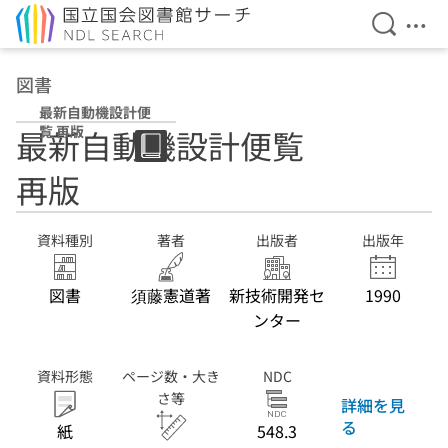
検索を開
メニ
本文へ移動
図書
最新自動機設計便
覧 再版
最新自動機設計便覧
再版
資料種別
著者
出版者
出版年
図書
須藤憲道著
新技術開発セ
1990
ンター
資料形態
ページ数・大き
NDC
さ等
詳細を見
る
紙
548.3