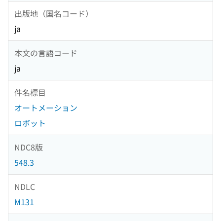
出版地（国名コード）
ja
本文の言語コード
ja
件名標目
オートメーション
ロボット
NDC8版
548.3
NDLC
M131