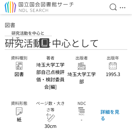
検索を開
メニ
本文へ移動
図書
研究活動を中心と
して
研究活動を中心として
資料種別
著者
出版者
出版年
埼玉大学工学
部自己点検評
図書
埼玉大学工学
1995.3
価・検討委員
部
会[編]
資料形態
ページ数・大き
NDC
さ等
詳細を見
る
紙
-
30cm