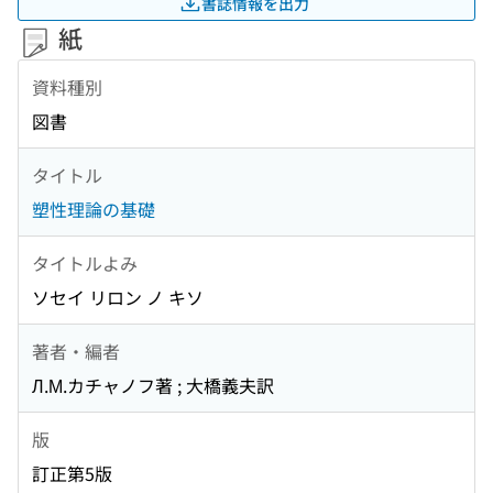
書誌情報を出力
紙
資料種別
図書
タイトル
塑性理論の基礎
タイトルよみ
ソセイ リロン ノ キソ
著者・編者
Л.М.カチャノフ著 ; 大橋義夫訳
版
訂正第5版