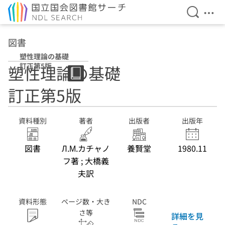
検索を開
メニ
本文へ移動
図書
塑性理論の基礎
訂正第5版
塑性理論の基礎
訂正第5版
資料種別
著者
出版者
出版年
図書
Л.М.カチャノ
養賢堂
1980.11
フ著 ; 大橋義
夫訳
資料形態
ページ数・大き
NDC
さ等
詳細を見