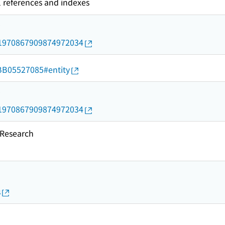
l references and indexes
rid/1970867909874972034
d/BB05527085#entity
rid/1970867909874972034
esearch
s