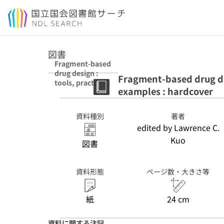
本文へ移動
図書
Fragment-based
drug design :
Fragment-based drug des
tools, practical
examples : hardcover
approaches, and
examples :
hardcover
資料種別
著者
edited by Lawrence C.
Kuo
図書
資料形態
ページ数・大きさ等
紙
24 cm
資料に関する注記