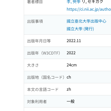
李, 奭學
リ, セキガク
著者標目
https://ci.nii.ac.jp/au
國立臺北大學出版中心
出版事項
國立大學 (発行)
2022.11
出版年月日等
2022
出版年（W3CDTF）
24cm
大きさ
ch
出版地（国名コード）
zh
本文の言語コード
一般
対象利用者