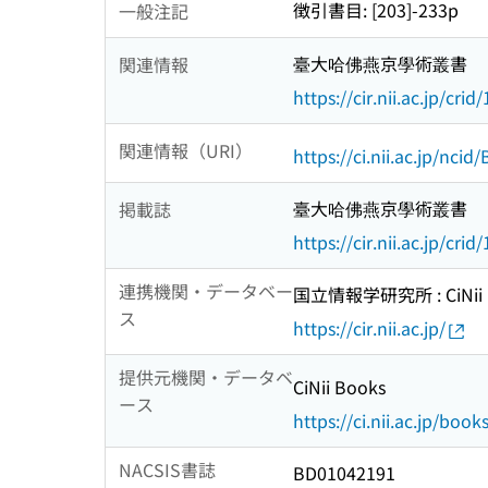
徴引書目: [203]-233p
一般注記
臺大哈佛燕京學術叢書
関連情報
https://cir.nii.ac.jp/c
関連情報（URI）
https://ci.nii.ac.jp/nci
臺大哈佛燕京學術叢書
掲載誌
https://cir.nii.ac.jp/c
連携機関・データベー
国立情報学研究所 : CiNii R
ス
https://cir.nii.ac.jp/
提供元機関・データベ
CiNii Books
ース
https://ci.nii.ac.jp/book
NACSIS書誌
BD01042191