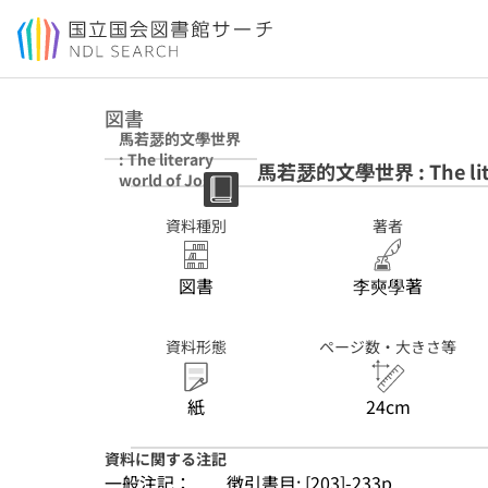
本文へ移動
図書
馬若瑟的文學世界
: The literary
馬若瑟的文學世界 : The liter
world of Joseph
de Prémare : 精
装
資料種別
著者
図書
李奭學著
資料形態
ページ数・大きさ等
紙
24cm
資料に関する注記
一般注記：
徴引書目: [203]-233p