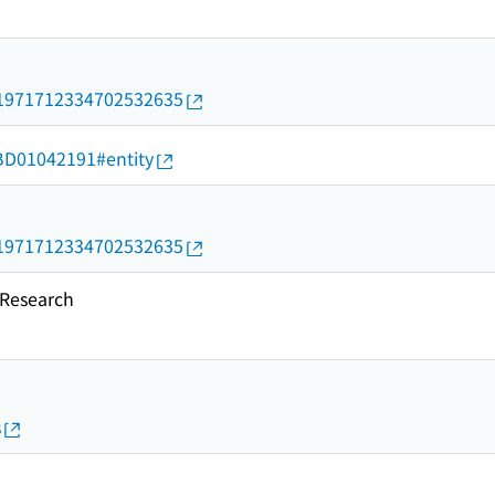
rid/1971712334702532635
d/BD01042191#entity
rid/1971712334702532635
esearch
s