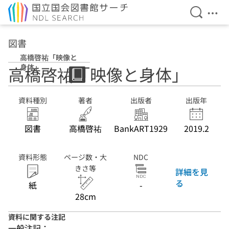
検索を開
メニ
本文へ移動
図書
高橋啓祐「映像と
身体」
高橋啓祐「映像と身体」
資料種別
著者
出版者
出版年
図書
高橋啓祐
BankART1929
2019.2
資料形態
ページ数・大
NDC
きさ等
詳細を見
る
紙
-
28cm
資料に関する注記
一般注記：