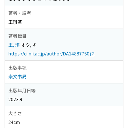
著者・編者
王琪著
著者標目
王, 琪
オウ, キ
https://ci.nii.ac.jp/author/DA14887750
出版事項
崇文书局
出版年月日等
2023.9
大きさ
24cm