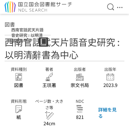
検索を開
メニ
本文へ移動
図書
西南官話武天片語
音史研究 : 以明清
西南官話武天片語音史研究 :
辭書為中心
以明清辭書為中心
資料種別
著者
出版者
出版年
図書
王琪著
崇文书局
2023.9
資料形態
ページ数・大き
NDC
さ等
詳細を見
る
紙
821
24cm