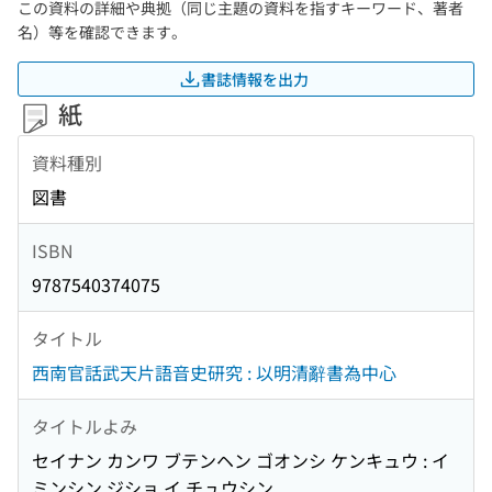
この資料の詳細や典拠（同じ主題の資料を指すキーワード、著者
名）等を確認できます。
書誌情報を出力
紙
資料種別
図書
ISBN
9787540374075
タイトル
西南官話武天片語音史研究 : 以明清辭書為中心
タイトルよみ
セイナン カンワ ブテンヘン ゴオンシ ケンキュウ : イ
ミンシン ジショ イ チュウシン