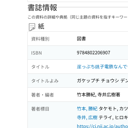
書誌情報
この資料の詳細や典拠（同じ主題の資料を指すキーワー
紙
図書
資料種別
9784802206907
ISBN
崖っぷち銚子電鉄なんで
タイトル
ガケップチ チョウシ デン
タイトルよみ
竹本勝紀, 寺井広樹著
著者・編者
竹本, 勝紀
タケモト, カ
著者標目
寺井, 広樹
テライ, ヒロ
https://ci.nii.ac.jp/au