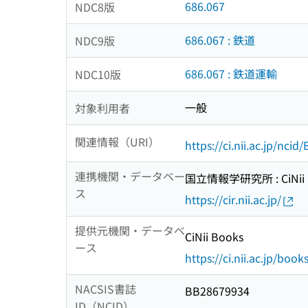
686.067
NDC8版
686.067 : 鉄道
NDC9版
686.067 : 鉄道運輸
NDC10版
一般
対象利用者
関連情報（URI）
https://ci.nii.ac.jp/nci
連携機関・データベー
国立情報学研究所 : CiNii R
ス
https://cir.nii.ac.jp/
提供元機関・データベ
CiNii Books
ース
https://ci.nii.ac.jp/book
NACSIS書誌
BB28679934
ID（NCID）