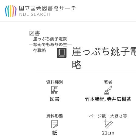
本文へ移動
図書
崖っぷち銚子電鉄
なんでもありの生
崖っぷち銚子
存戦略
略
資料種別
著者
図書
竹本勝紀, 寺井広樹著
資料形態
ページ数・大きさ等
紙
21cm