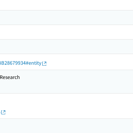
d/BB28679934#entity
esearch
s