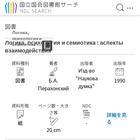
検索を開
メニ
本文へ移動
図書
Логика,
психология и
Логика, психология и семиотика : аспекты
семиотика :
взаимодействия
аспекты
взаимодействи
я
資料種別
著者
出版者
出版年
Изд-во
"Наукова
図書
Б.А.
1990
думка"
Перахонский
資料形態
ページ数・大き
NDC
さ等
詳細を見
る
紙
-
20 cm