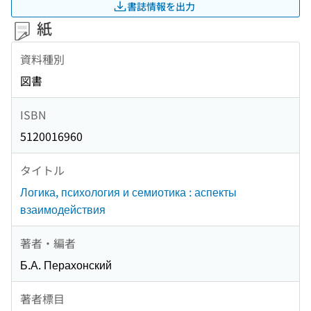
書誌情報を出力
紙
資料種別
図書
ISBN
5120016960
タイトル
Логика, психология и семиотика : аспекты
взаимодействия
著者・編者
Б.А. Перахонский
著者標目