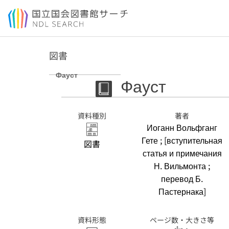
本文へ移動
図書
Фауст
Фауст
資料種別
著者
Иоганн Вольфганг
Гете ; [вступительная
図書
статья и примечания
Н. Вильмонта ;
перевод Б.
Пастернака]
資料形態
ページ数・大きさ等