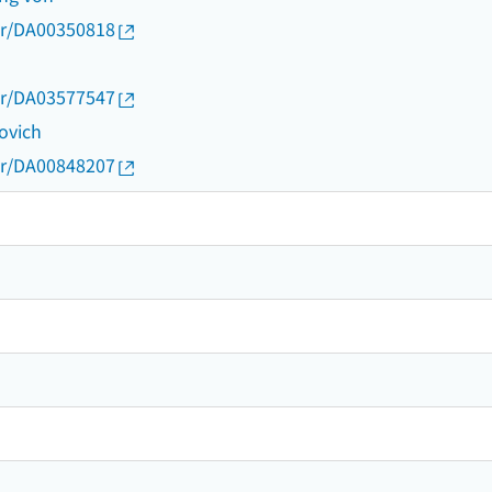
thor/DA00350818
thor/DA03577547
ovich
thor/DA00848207