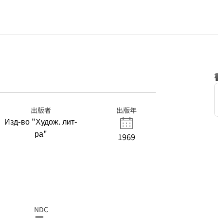
出版者
出版年
Изд-во "Худож. лит-
ра"
1969
NDC