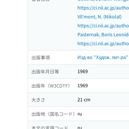
https://ci.nii.ac.jp/au
Vilʹmont, N. (Nikolaĭ)
https://ci.nii.ac.jp/au
Pasternak, Boris Leonid
https://ci.nii.ac.jp/au
Изд-во "Худож. лит-ра"
出版事項
1969
出版年月日等
1969
出版年（W3CDTF）
21 cm
大きさ
ru
出版地（国名コード）
ru
本文の言語コード