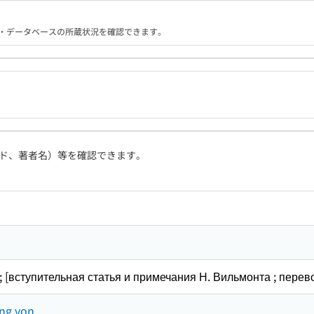
る機関・データベースの所蔵状況を確認できます。
ド、著者名）等を確認できます。
; [вступительная статья и примечания Н. Вильмонта ; перев
ng von