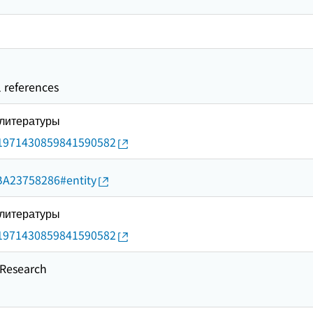
l references
 литературы
rid/1971430859841590582
d/BA23758286#entity
 литературы
rid/1971430859841590582
esearch