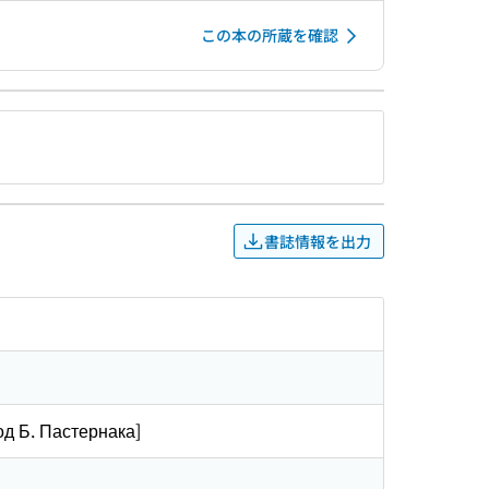
この本の所蔵を確認
書誌情報を出力
од Б. Пастернака]