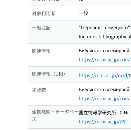
一般
対象利用者
"Перевод с немецкого"
一般注記
Includes bibliographica
Библиотека всемирной
関連情報
https://cir.nii.ac.jp/c
関連情報（URI）
https://ci.nii.ac.jp/nci
Библиотека всемирной
掲載誌
https://cir.nii.ac.jp/c
連携機関・データベー
国立情報学研究所 : CiNii R
ス
https://cir.nii.ac.jp/