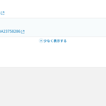
s
d/BA23758286
少なく表示する