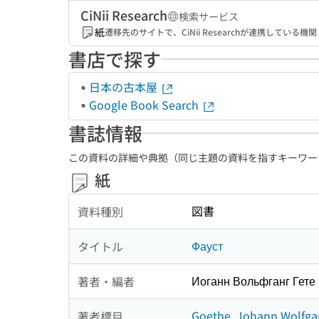
CiNii Research
検索サービス
紙
遷移先のサイトで、CiNii Researchが連携してい
書店で探す
日本の古本屋
Google Book Search
書誌情報
この資料の詳細や典拠（同じ主題の資料を指すキーワー
紙
図書
資料種別
Фауст
タイトル
Иоганн Вольфганг Гете 
著者・編者
Goethe, Johann Wolfga
著者標目