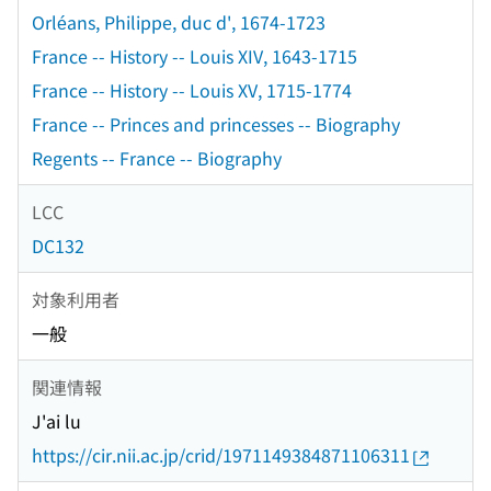
Orléans, Philippe, duc d', 1674-1723
France -- History -- Louis XIV, 1643-1715
France -- History -- Louis XV, 1715-1774
France -- Princes and princesses -- Biography
Regents -- France -- Biography
LCC
DC132
対象利用者
一般
関連情報
J'ai lu
https://cir.nii.ac.jp/crid/1971149384871106311