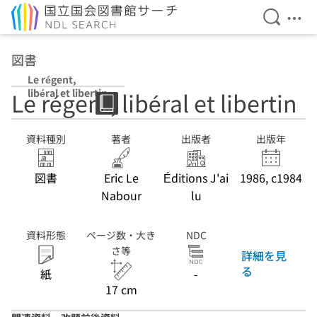
検索を開
メニ
本文へ移動
図書
Le régent,
libéral et libertin
Le régent, libéral et libertin
資料種別
著者
出版者
出版年
図書
Eric Le
Éditions J'ai
1986, c1984
Nabour
lu
資料形態
ページ数・大き
NDC
さ等
詳細を見
る
紙
-
17 cm