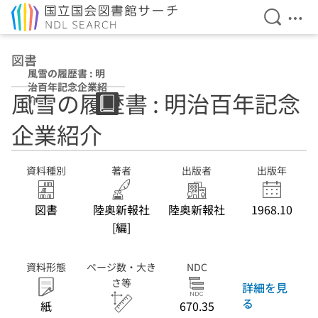
検索を開
メニ
本文へ移動
図書
風雪の履歴書 : 明
治百年記念企業紹
風雪の履歴書 : 明治百年記念
介
企業紹介
資料種別
著者
出版者
出版年
図書
陸奥新報社
陸奥新報社
1968.10
[編]
資料形態
ページ数・大き
NDC
さ等
詳細を見
る
紙
670.35