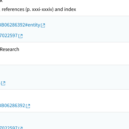
ok"
 references (p. xxxi-xxxiv) and index
d/BB06286392#entity
07022597
esearch
s
d/BB06286392
07022597