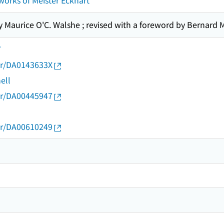
orks of Meister Eckhart
y Maurice O'C. Walshe ; revised with a foreword by Bernard
7
thor/DA0143633X
ell
thor/DA00445947
thor/DA00610249