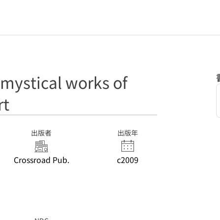
mystical works of
rt
出版者
出版年
Crossroad Pub.
c2009