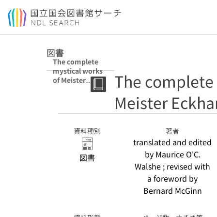
本文へ移動
図書
The complete
mystical works
The complete 
of Meister
Eckhart
Meister Eckha
資料種別
著者
translated and edited
by Maurice O'C.
図書
Walshe ; revised with
a foreword by
Bernard McGinn