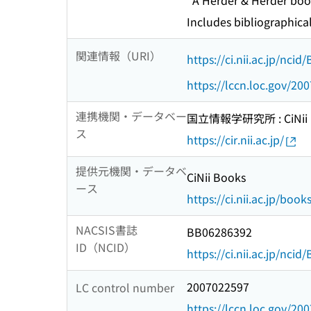
"A Herder & Herder bo
Includes bibliographical
関連情報（URI）
https://ci.nii.ac.jp/nci
https://lccn.loc.gov/20
連携機関・データベー
国立情報学研究所 : CiNii R
ス
https://cir.nii.ac.jp/
提供元機関・データベ
CiNii Books
ース
https://ci.nii.ac.jp/book
NACSIS書誌
BB06286392
ID（NCID）
https://ci.nii.ac.jp/nci
2007022597
LC control number
https://lccn.loc.gov/20