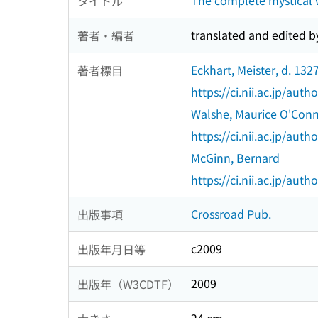
The complete mystical w
タイトル
translated and edited b
著者・編者
Eckhart, Meister, d. 132
著者標目
https://ci.nii.ac.jp/au
Walshe, Maurice O'Conn
https://ci.nii.ac.jp/au
McGinn, Bernard
https://ci.nii.ac.jp/au
Crossroad Pub.
出版事項
c2009
出版年月日等
2009
出版年（W3CDTF）