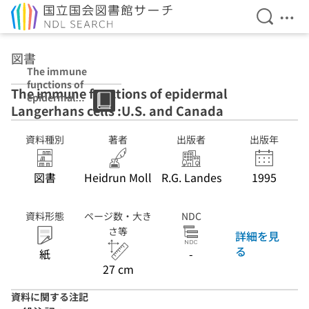
検索を開
メニ
本文へ移動
図書
The immune
functions of
The immune functions of epidermal
epidermal
Langerhans cells :U.S. and Canada
Langerhans cells
:U.S. and
Canada
資料種別
著者
出版者
出版年
:international
図書
Heidrun Moll
R.G. Landes
1995
資料形態
ページ数・大き
NDC
さ等
詳細を見
る
紙
-
27 cm
資料に関する注記