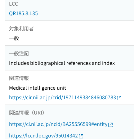
LCC
QR185.8.L35
対象利用者
一般
一般注記
Includes bibliographical references and index
関連情報
Medical intelligence unit
https://cir.nii.ac.jp/crid/1971149384846080783
関連情報（URI）
https://ci.nii.ac.jp/ncid/BA25556599#entity
https://lccn.loc.gov/95014342