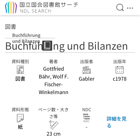
検索を開
メニ
本文へ移動
図書
Buchführung
und Bilanzen
Buchführung und Bilanzen
資料種別
著者
出版者
出版年
Gottfried
Bähr, Wolf F.
図書
Gabler
c1978
Fischer-
Winkelmann
資料形態
ページ数・大き
NDC
さ等
詳細を見
る
紙
-
23 cm