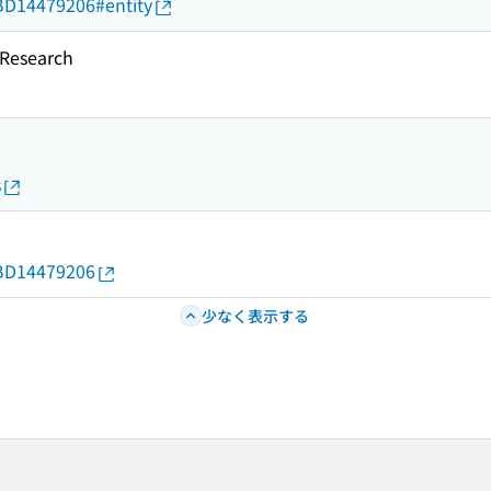
d/BD14479206#entity
esearch
s
d/BD14479206
少なく表示する