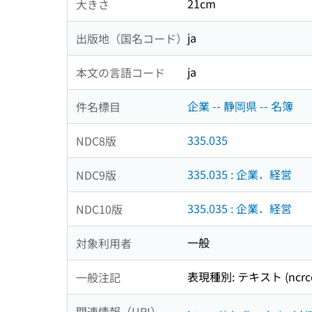
21cm
大きさ
ja
出版地（国名コード）
ja
本文の言語コード
企業 -- 静岡県 -- 名簿
件名標目
335.035
NDC8版
335.035 : 企業．経営
NDC9版
335.035 : 企業．経営
NDC10版
一般
対象利用者
表現種別: テキスト (ncrcon
一般注記
関連情報（URI）