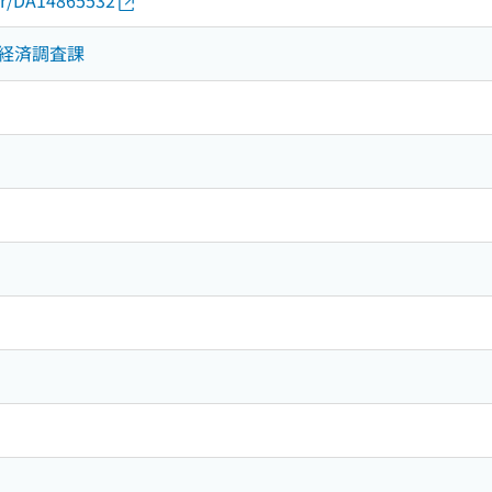
thor/DA14865532
経済調査課