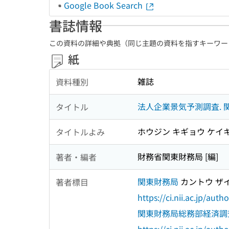
Google Book Search
書誌情報
この資料の詳細や典拠（同じ主題の資料を指すキーワー
紙
雑誌
資料種別
法人企業景気予測調査. 
タイトル
ホウジン キギョウ ケイキ
タイトルよみ
財務省関東財務局 [編]
著者・編者
関東財務局
カントウ ザ
著者標目
https://ci.nii.ac.jp/au
関東財務局総務部経済調