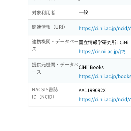
一般
対象利用者
関連情報（URI）
https://ci.nii.ac.jp/nci
連携機関・データベー
国立情報学研究所 : CiNii R
ス
https://cir.nii.ac.jp/
提供元機関・データベ
CiNii Books
ース
https://ci.nii.ac.jp/book
NACSIS書誌
AA1199092X
ID（NCID）
https://ci.nii.ac.jp/nci