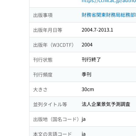
https://ci.nii.ac.jp/au
財務省関東財務局総務部
出版事項
2004.7-2013.1
出版年月日等
2004
出版年（W3CDTF）
刊行終了
刊行状態
季刊
刊行頻度
30cm
大きさ
法人企業景気予測調査
並列タイトル等
ja
出版地（国名コード）
ja
本文の言語コード