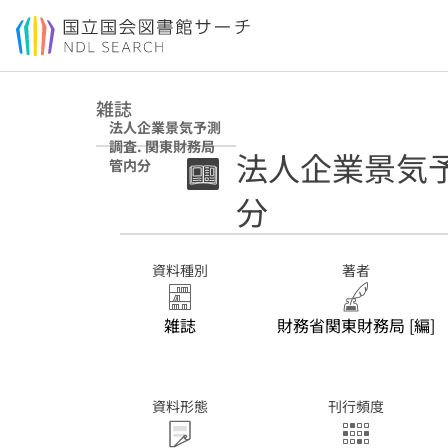
本文へ移動
雑誌
法人企業景気予測
調査. 関東財務局
法人企業景気予
管内分
分
資料種別
著者
雑誌
財務省関東財務局 [編]
資料形態
刊行頻度