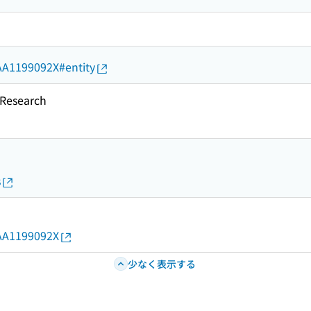
d/AA1199092X#entity
esearch
s
d/AA1199092X
少なく表示する