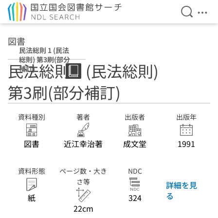
検索を開
メニ
本文へ移動
図書
民法総則 1 (民法
総則) 第3刷(部分
民法総則 1 (民法総則)
補訂)
第3刷(部分補訂)
資料種別
著者
出版者
出版年
図書
近江幸治著
成文堂
1991
資料形態
ページ数・大き
NDC
さ等
詳細を見
る
紙
324
22cm