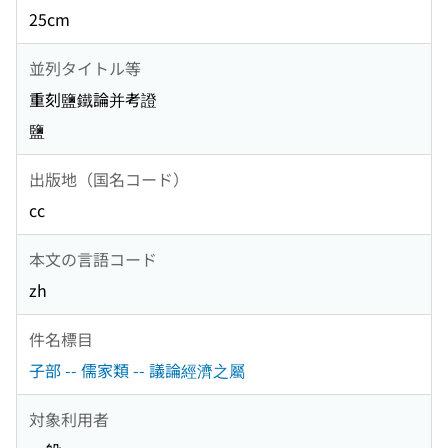
25cm
並列タイトル等
重刻鹽鐵論并考證
鹽
出版地（国名コード）
cc
本文の言語コード
zh
件名標目
子部 -- 儒家類 -- 議論經濟之屬
対象利用者