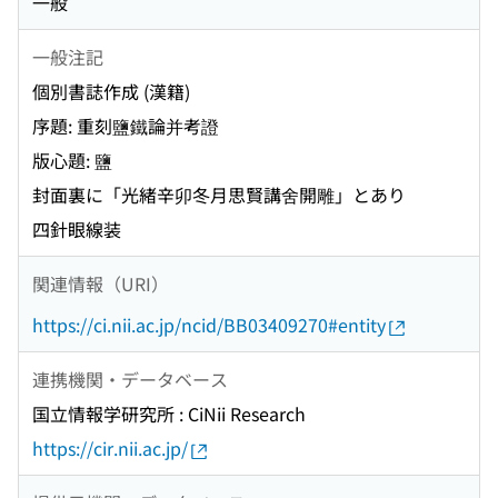
一般
一般注記
個別書誌作成 (漢籍)
序題: 重刻鹽鐵論并考證
版心題: 鹽
封面裏に「光緒辛卯冬月思賢講舍開雕」とあり
四針眼線装
関連情報（URI）
https://ci.nii.ac.jp/ncid/BB03409270#entity
連携機関・データベース
国立情報学研究所 : CiNii Research
https://cir.nii.ac.jp/