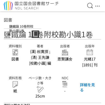
検索を開
メニ
本文へ移動
図書
鹽鐵論 10卷附校
勘小識1卷
鹽鐵論 10卷附校勘小識1卷
資料種別
著者
出版者
出版年
(漢) 桓寛撰 ;
(清) 王先謙
図書
思賢講舍
光緒17
[校勘小識] 編
[1891] 刊
資料形態
ページ数・大き
NDC
さ等
詳細を見
る
紙
-
25cm