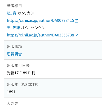
著者標目
桓, 寛
カン, カン
https://ci.nii.ac.jp/author/DA00798415
王, 先謙
オウ, センケン
https://ci.nii.ac.jp/author/DA03355738
出版事項
思賢講舍
出版年月日等
光緒17 [1891] 刊
出版年（W3CDTF）
1891
大きさ