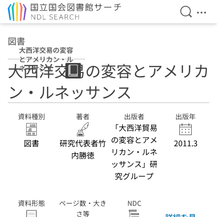
検索を開
メニ
本文へ移動
図書
大西洋交易の変容
とアメリカン・ル
大西洋交易の変容とアメリカ
ネッサンス
ン・ルネッサンス
資料種別
著者
出版者
出版年
「大西洋貿易
の変容とアメ
図書
研究代表者竹
2011.3
リカン・ルネ
内勝徳
ッサンス」研
究グループ
資料形態
ページ数・大き
NDC
さ等
詳細を見