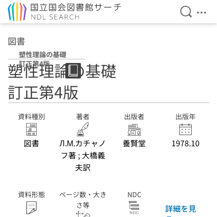
検索を開
メニ
本文へ移動
図書
塑性理論の基礎
訂正第4版
塑性理論の基礎
訂正第4版
資料種別
著者
出版者
出版年
図書
Л.М.カチャノ
養賢堂
1978.10
フ著 ; 大橋義
夫訳
資料形態
ページ数・大き
NDC
さ等
詳細を見