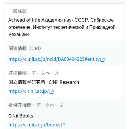
一般注記
At head of title:Академия наук СССР. Сибирское
отделение. Институт теоретической и Прикладной
механики
関連情報（URI）
https://ci.nii.ac.jp/ncid/BA03404225#entity
連携機関・データベース
国立情報学研究所 : CiNii Research
https://cir.nii.ac.jp/
提供元機関・データベース
CiNii Books
https://ci.nii.ac.jp/books