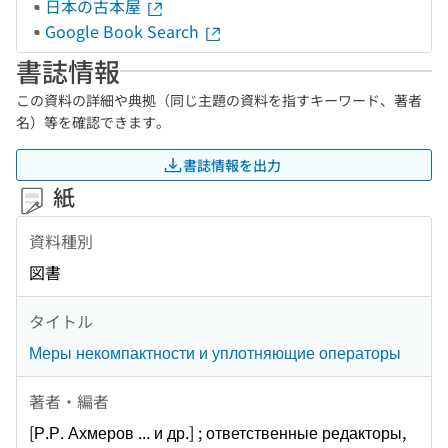
日本の古本屋
Google Book Search
書誌情報
この資料の詳細や典拠（同じ主題の資料を指すキーワード、著者
名）等を確認できます。
書誌情報を出力
紙
資料種別
図書
タイトル
Меры некомпактности и уплотняющие операторы
著者・編者
[Р.Р. Ахмеров ... и др.] ; ответственные редакторы,