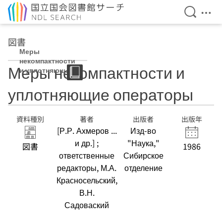
検索を開
メニ
本文へ移動
図書
Меры
некомпактности
Меры некомпактности и
и уплотняющие
операторы
уплотняющие операторы
資料種別
著者
出版者
出版年
[Р.Р. Ахмеров ...
Изд-во
и др.] ;
"Наука,"
図書
1986
ответственные
Сибирское
редакторы, М.А.
отделение
Красносельский,
В.Н.
Садоваский