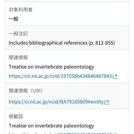
対象利用者
一般
一般注記
Includes bibliographical references (p. 812-855)
関連情報
Treatise on invertebrate paleontology
https://cir.nii.ac.jp/crid/1970586434846487843
関連情報（URI）
https://ci.nii.ac.jp/ncid/BA79160809#entity
掲載誌
Treatise on invertebrate paleontology