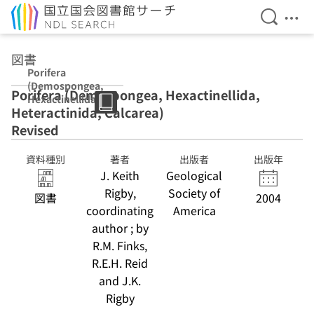
検索を開
メニ
本文へ移動
図書
Porifera
(Demospongea,
Porifera (Demospongea, Hexactinellida,
Hexactinellida,
Heteractinida, Calcarea)
Heteractinida,
Calcarea)
Revised
Revised
資料種別
著者
出版者
出版年
J. Keith
Geological
Rigby,
Society of
図書
2004
coordinating
America
author ; by
R.M. Finks,
R.E.H. Reid
and J.K.
Rigby