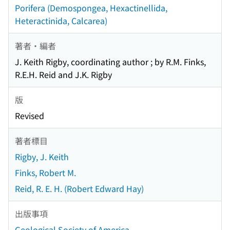
Porifera (Demospongea, Hexactinellida,
Heteractinida, Calcarea)
著者・編者
J. Keith Rigby, coordinating author ; by R.M. Finks,
R.E.H. Reid and J.K. Rigby
版
Revised
著者標目
Rigby, J. Keith
Finks, Robert M.
Reid, R. E. H. (Robert Edward Hay)
出版事項
Geological Society of America