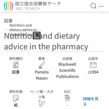
検索を開
メニ
本文へ移動
図書
Nutrition and
dietary advice in
Nutrition and dietary
the pharmacy
advice in the pharmacy
資料種別
著者
出版者
出版年
Blackwell
Scientific
図書
Pamela
c1994
Publications
Mason
資料形態
ページ数・大き
NDC
さ等
詳細を見
る
紙
-