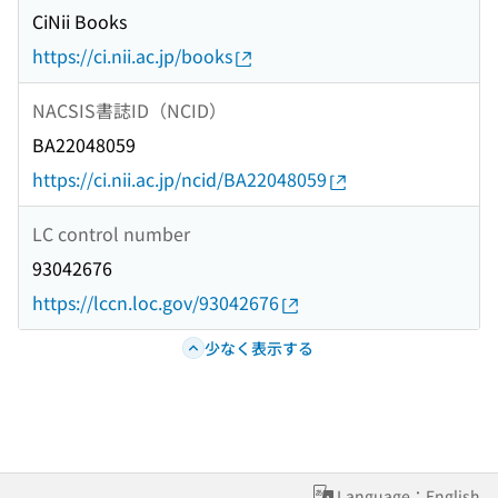
CiNii Books
https://ci.nii.ac.jp/books
NACSIS書誌ID（NCID）
BA22048059
https://ci.nii.ac.jp/ncid/BA22048059
LC control number
93042676
https://lccn.loc.gov/93042676
少なく表示する
Language：English