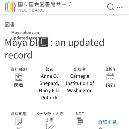
検索を開
メニ
本文へ移動
図書
Maya blue : an
updated record
Maya blue : an updated
record
資料種別
著者
出版者
出版年
Anna O.
Carnegie
Shepard,
Institution of
図書
1971
Harry E.D.
Washington
Pollock
資料形態
ページ数・大き
NDC
さ等
詳細を見
る