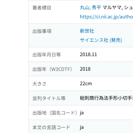
丸山, 秀平
マルヤマ, シ
著者標目
https://ci.nii.ac.jp/au
新世社
出版事項
サイエンス社 (発売)
2018.11
出版年月日等
2018
出版年（W3CDTF）
22cm
大きさ
総則商行為法手形小切手
並列タイトル等
ja
出版地（国名コード）
ja
本文の言語コード