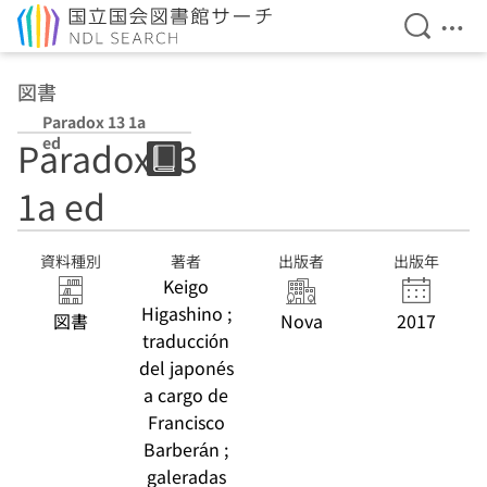
検索を開
メニ
本文へ移動
図書
Paradox 13 1a
ed
Paradox 13
1a ed
資料種別
著者
出版者
出版年
Keigo
Higashino ;
図書
Nova
2017
traducción
del japonés
a cargo de
Francisco
Barberán ;
galeradas