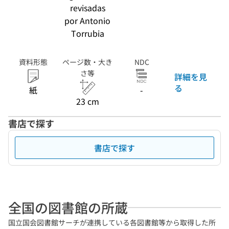
revisadas
por Antonio
Torrubia
資料形態
ページ数・大き
NDC
さ等
詳細を見
る
紙
-
23 cm
書店で探す
書店で探す
全国の図書館の所蔵
国立国会図書館サーチが連携している各図書館等から取得した所