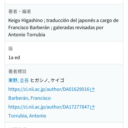
著者・編者
Keigo Higashino ; traducción del japonés a cargo de
Francisco Barberán ; galeradas revisadas por
Antonio Torrubia
版
1a ed
著者標目
東野, 圭吾
ヒガシノ, ケイゴ
https://ci.nii.ac.jp/author/DA01629016
Barberán, Francisco
https://ci.nii.ac.jp/author/DA17277847
Torrubia, Antonio