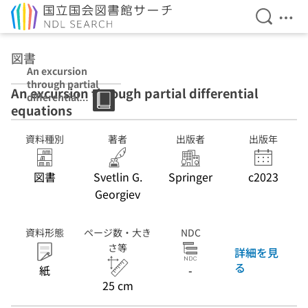
検索を開
メニ
本文へ移動
図書
An excursion
through partial
An excursion through partial differential
differential
equations
equations
資料種別
著者
出版者
出版年
図書
Svetlin G.
Springer
c2023
Georgiev
資料形態
ページ数・大き
NDC
さ等
詳細を見
る
紙
-
25 cm