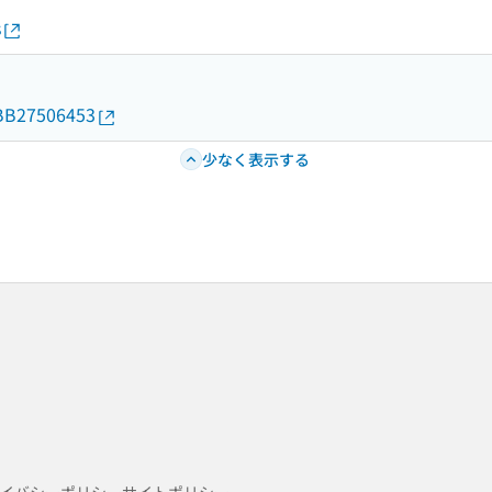
s
d/BB27506453
少なく表示する