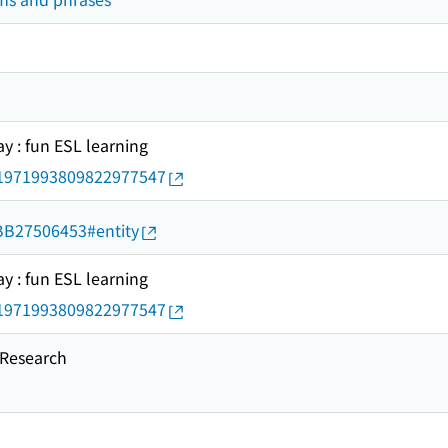
y : fun ESL learning
rid/1971993809822977547
d/BB27506453#entity
y : fun ESL learning
rid/1971993809822977547
esearch