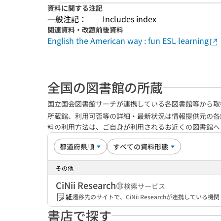
資料に関する注記
一般注記：
Includes index
関連資料・改題前後資料
English the American way : fun ESL learning
全国の図書館の所蔵
国立国会図書館サーチが連携している各図書館等から取
所蔵館、利用可否等の詳細・最新状況は情報提供元の各
料の利用方法は、ご自身が利用されるお近くの図書館
その他
CiNii Research
検索サービス
紙
遷移先のサイトで、CiNii Researchが連携してい
書店で探す