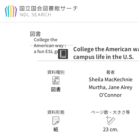
本文へ移動
図書
College the
American way :
College the American wa
a fun ESL guide
campus life in the U.S.
to language and
campus life in
the U.S.
資料種別
著者
Sheila MacKechnie
Murtha, Jane Airey
図書
O'Connor
資料形態
ページ数・大きさ等
紙
23 cm.