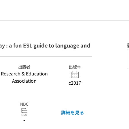
y : a fun ESL guide to language and
出版者
出版年
Research & Education
Association
c2017
NDC
詳細を見る
-