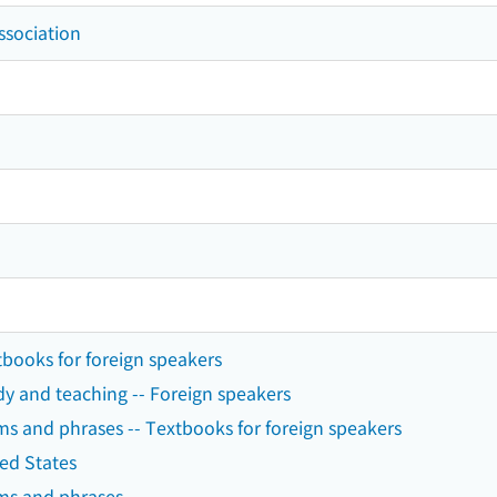
ssociation
tbooks for foreign speakers
dy and teaching -- Foreign speakers
ms and phrases -- Textbooks for foreign speakers
ted States
rms and phrases