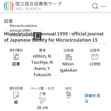
検索を開
メニ
本文へ移動
図書
Microcirculation
annual 1999 :
Microcirculation annual 1999 : official journal
official journal
of Japanese Society for Microcirculation 15
of Japanese
Society for
Microcirculation
資料種別
著者
出版者
出版年
15
editors, M.
Tsuchiya, M.
図書
Nihon-
c1999
Asano, Y.
Igakukan
Fukuuchi
資料形態
ページ数・大き
NDC
さ等
詳細を見
る
紙
-
26 cm