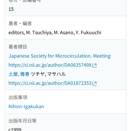
15
著者・編者
editors, M. Tsuchiya, M. Asano, Y. Fukuuchi
著者標目
Japanese Society for Microcirculation. Meeting
https://ci.nii.ac.jp/author/DA0635749X
土屋, 雅春
ツチヤ, マサハル
https://ci.nii.ac.jp/author/DA01872353
出版事項
Nihon-Igakukan
出版年月日等
c1999