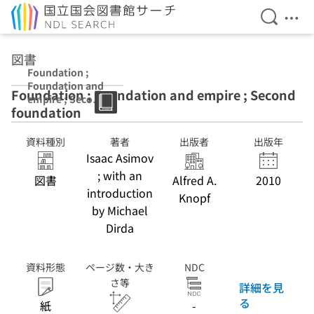
検索を開
メニ
本文へ移動
図書
Foundation ;
Foundation and
Foundation ; Foundation and empire ; Second
empire ; Second
foundation
foundation
資料種別
著者
出版者
出版年
Isaac Asimov
; with an
図書
Alfred A.
2010
introduction
Knopf
by Michael
Dirda
資料形態
ページ数・大き
NDC
さ等
詳細を見
る
紙
-