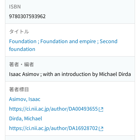
ISBN
9780307593962
タイトル
Foundation ; Foundation and empire ; Second
foundation
著者・編者
Isaac Asimov ; with an introduction by Michael Dirda
著者標目
Asimov, Isaac
https://ci.nii.ac.jp/author/DA00493655
Dirda, Michael
https://ci.nii.ac.jp/author/DA16928702