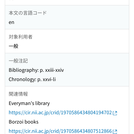
本文の言語コード
en
対象利用者
一般
一般注記
Bibliography: p. xxiii-xxiv
Chronology: p. xxvi-li
関連情報
Everyman's library
https://cir.nii.ac.jp/crid/1970586434804194702
Borzoi books
https://cir.nii.ac.jp/crid/1970586434807512866