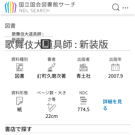
検索を開
メニ
本文へ移動
図書
歌舞伎大道具師 :
新装版
歌舞伎大道具師 : 新装版
資料種別
著者
出版者
出版年
図書
釘町久磨次著
青土社
2007.9
資料形態
ページ数・大き
NDC
さ等
詳細を見
る
紙
774.5
22cm
書店で探す