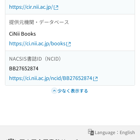
https://cir.nii.ac.jp/
提供元機関・データベース
CiNii Books
https://ci.nii.ac.jp/books
NACSIS書誌ID（NCID）
BB27652874
https://ci.nii.ac.jp/ncid/BB27652874
少なく表示する
Language：English