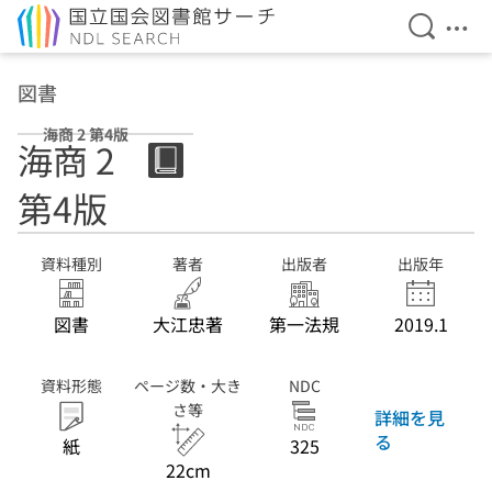
検索を開
メニ
本文へ移動
図書
海商 2 第4版
海商 2
第4版
資料種別
著者
出版者
出版年
図書
大江忠著
第一法規
2019.1
資料形態
ページ数・大き
NDC
さ等
詳細を見
る
紙
325
22cm