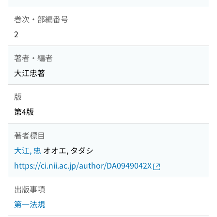
巻次・部編番号
2
著者・編者
大江忠著
版
第4版
著者標目
大江, 忠
オオエ, タダシ
https://ci.nii.ac.jp/author/DA0949042X
出版事項
第一法規