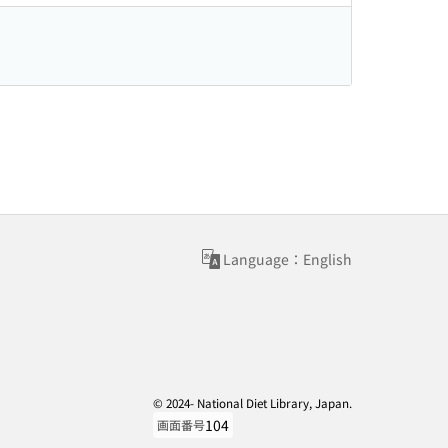
Language：English
© 2024- National Diet Library, Japan.
104
画面番号