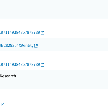
rid/1971149384857878789
d/BB2829264X#entity
rid/1971149384857878789
esearch
s