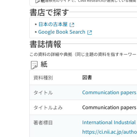
紙
遷移先のサイトで、CiNii Researchが連携してい
書店で探す
日本の古本屋
Google Book Search
書誌情報
この資料の詳細や典拠（同じ主題の資料を指すキーワー
紙
図書
資料種別
Communication pa
タイトル
Communication pa
タイトルよみ
International Industria
著者標目
https://ci.nii.ac.jp/au