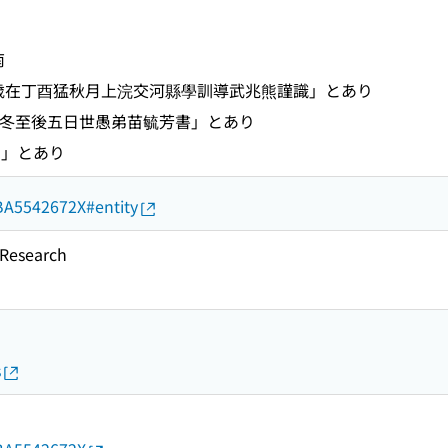
南
97] 歳在丁酉猛秋月上浣交河縣學訓導武兆熊謹識」とあり
3] 冬至後五日世愚弟苗毓芳書」とあり
3]」とあり
d/BA5542672X#entity
esearch
s