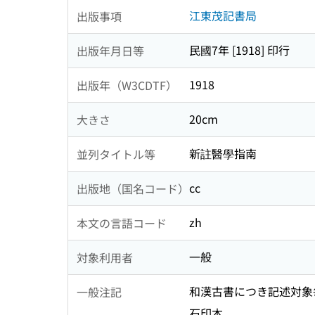
江東茂記書局
出版事項
民國7年 [1918] 印行
出版年月日等
1918
出版年（W3CDTF）
20cm
大きさ
新註醫學指南
並列タイトル等
cc
出版地（国名コード）
zh
本文の言語コード
一般
対象利用者
和漢古書につき記述対象
一般注記
石印本