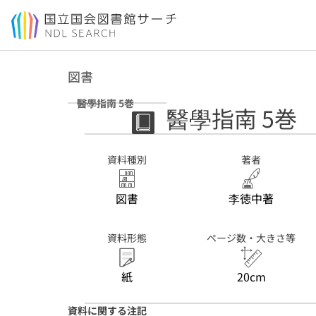
本文へ移動
図書
醫學指南 5巻
醫學指南 5巻
資料種別
著者
図書
李徳中著
資料形態
ページ数・大きさ等
紙
20cm
資料に関する注記