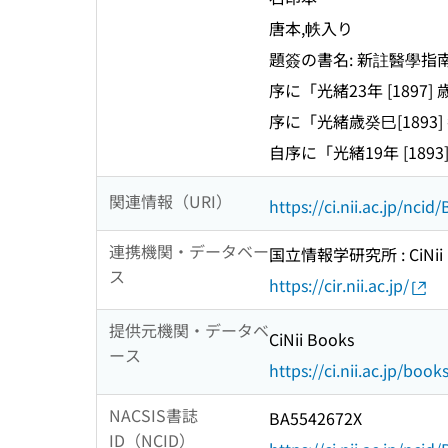
唐本,帙入り
題簽の書名: 新註醫學指
序に「光緒23年 [18
序に「光緒歳癸巳[189
自序に「光緒19年 [189
関連情報（URI）
https://ci.nii.ac.jp/nci
連携機関・データベー
国立情報学研究所 : CiNii R
ス
https://cir.nii.ac.jp/
提供元機関・データベ
CiNii Books
ース
https://ci.nii.ac.jp/book
NACSIS書誌
BA5542672X
ID（NCID）