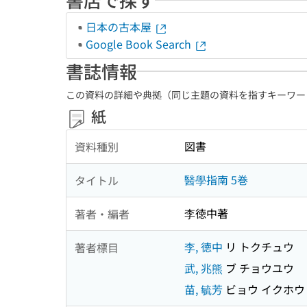
日本の古本屋
Google Book Search
書誌情報
この資料の詳細や典拠（同じ主題の資料を指すキーワー
紙
図書
資料種別
醫學指南 5巻
タイトル
李徳中著
著者・編者
李, 徳中
リ トクチュウ
著者標目
武, 兆熊
ブ チョウユウ
苗, 毓芳
ビョウ イクホウ