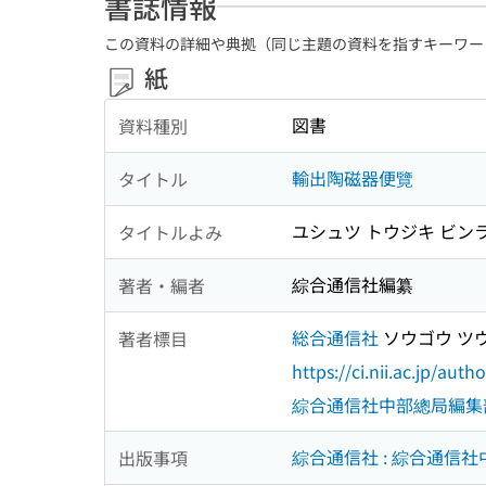
書誌情報
この資料の詳細や典拠（同じ主題の資料を指すキーワー
紙
図書
資料種別
輸出陶磁器便覽
タイトル
ユシュツ トウジキ ビン
タイトルよみ
綜合通信社編纂
著者・編者
総合通信社
ソウゴウ ツ
著者標目
https://ci.nii.ac.jp/au
綜合通信社中部總局編集
綜合通信社 : 綜合通信
出版事項