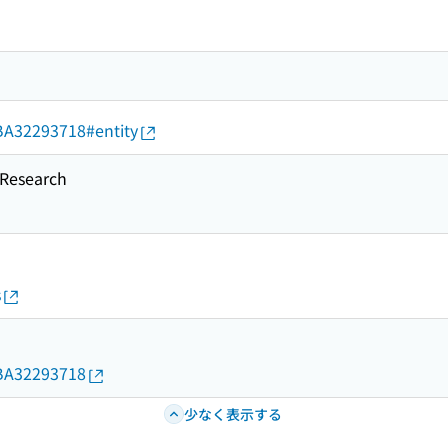
d/BA32293718#entity
esearch
s
d/BA32293718
少なく表示する