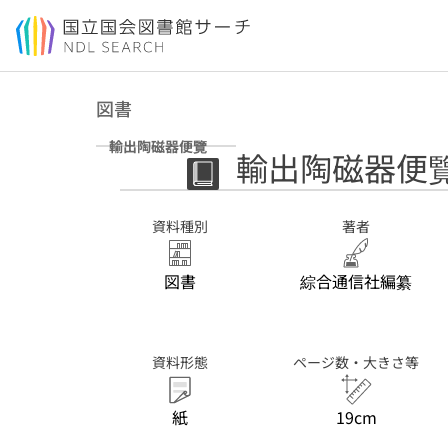
本文へ移動
図書
輸出陶磁器便覽
輸出陶磁器便
資料種別
著者
図書
綜合通信社編纂
資料形態
ページ数・大きさ等
紙
19cm