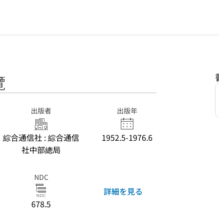
覽
出版者
出版年
綜合通信社 : 綜合通信
1952.5-1976.6
社中部總局
NDC
詳細を見る
678.5