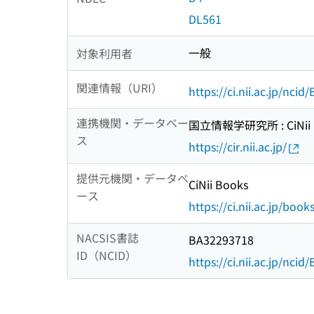
DL561
一般
対象利用者
関連情報（URI）
https://ci.nii.ac.jp/nci
連携機関・データベー
国立情報学研究所 : CiNii R
ス
https://cir.nii.ac.jp/
提供元機関・データベ
CiNii Books
ース
https://ci.nii.ac.jp/book
NACSIS書誌
BA32293718
ID（NCID）
https://ci.nii.ac.jp/nci