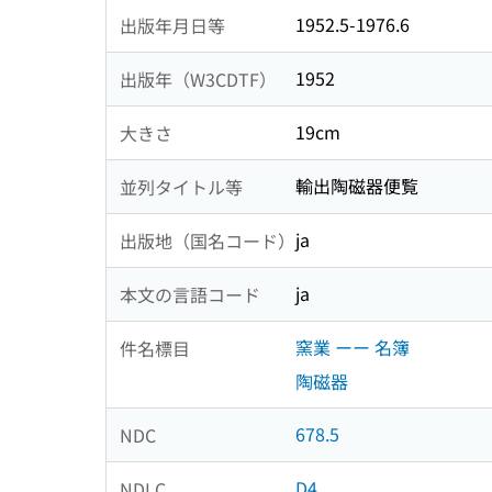
1952.5-1976.6
出版年月日等
1952
出版年（W3CDTF）
19cm
大きさ
輸出陶磁器便覧
並列タイトル等
ja
出版地（国名コード）
ja
本文の言語コード
窯業 ーー 名簿
件名標目
陶磁器
678.5
NDC
D4
NDLC