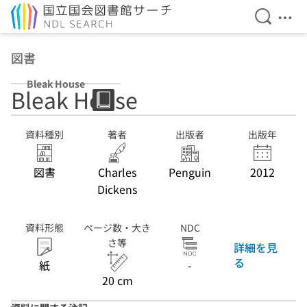
検索を開
メニ
本文へ移動
図書
Bleak House
Bleak House
資料種別
著者
出版者
出版年
図書
Charles
Penguin
2012
Dickens
資料形態
ページ数・大き
NDC
さ等
詳細を見
る
紙
-
20 cm