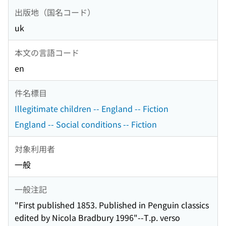
出版地（国名コード）
uk
本文の言語コード
en
件名標目
Illegitimate children -- England -- Fiction
England -- Social conditions -- Fiction
対象利用者
一般
一般注記
"First published 1853. Published in Penguin classics
edited by Nicola Bradbury 1996"--T.p. verso