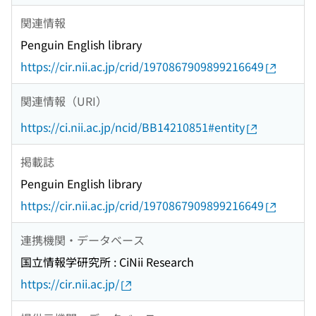
関連情報
Penguin English library
https://cir.nii.ac.jp/crid/1970867909899216649
関連情報（URI）
https://ci.nii.ac.jp/ncid/BB14210851#entity
掲載誌
Penguin English library
https://cir.nii.ac.jp/crid/1970867909899216649
連携機関・データベース
国立情報学研究所 : CiNii Research
https://cir.nii.ac.jp/